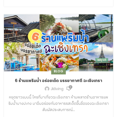
BLOG
6 ร้านแพริมน้ำ อร่อยเด็ด บรรยากาศดี ฉะเชิงเทรา
0
Jkliving
หยุดยาวแบบนี้ ใครที่มาเที่ยวฉะเชิงเทรา ห้ามพลาดร้านอาหารแพ
ริมน้ำบางปะกง มาอิ่มอร่อยกับอาหารรสเด็ดขึ้นชื่อของฉะเชิงเทรา
สัมผัสประสบการณ์...