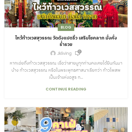
BLOG
ไหว้ท้าวเวสสุวรรณ วัดดังแปดริ้ว เสริมโชคลาภ มั่งคั่ง
ร่ำรวย
0
Jkliving
หากเอ่ยถึงท้าวเวสสุวรรณ เชื่อว่าสายมูทุกท่านคงเคยได้ยินกันมา
บ้าง ท้าวเวสสุวรรณ หรือในพระพุทธศาสนาเรียกว่า ท้าวไพสพ
เป็นเจ้าแห่งอสูร ท...
CONTINUE READING