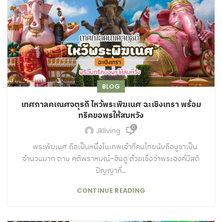
BLOG
เทศกาลคเณศจตุรถี ไหว้พระพิฆเนศ ฉะเชิงเทรา พร้อม
ทริคขอพรให้สมหวัง
0
Jkliving
พระพิฆเนศ ถือเป็นหนึ่งในเทพเจ้าที่คนไทยนับถือบูชาเป็น
จำนวนมาก ตาม คติพราหมณ์-ฮินดู ด้วยเชื่อว่าพระองค์มีสติ
ปัญญาที่...
CONTINUE READING