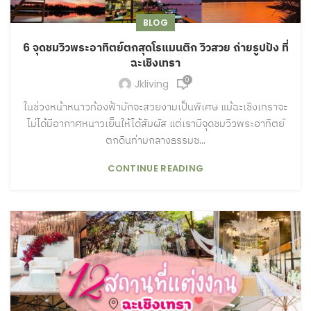
BLOG
6 จุดชมวิวพระอาทิตย์ตกสุดโรแมนติก วิวสวย ถ่ายรูปปัง ที่
ฉะเชิงเทรา
0
Jkliving
ในช่วงหน้าหนาวท้องฟ้ามักจะสวยงามเป็นพิเศษ แม้ฉะเชิงเทราจะ
ไม่ได้มีอากาศหนาวเย็นให้ได้สัมผัส แต่เรามีจุดชมวิวพระอาทิตย์
ตกดินท่ามกลางธรรมช...
CONTINUE READING