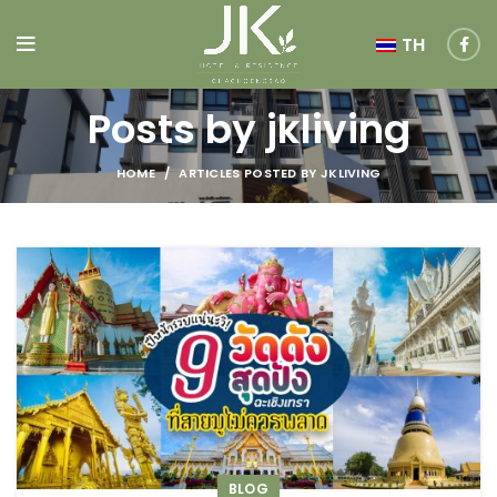
TH
Posts by
jkliving
HOME
ARTICLES POSTED BY JKLIVING
BLOG