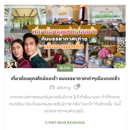
BLOG
เที่ยวย้อนยุคสไตล์ออเจ้า ชมบรรยากาศเก่าๆเมืองแปดริ้ว
0
Jkliving
จากกระแสภาพยนตร์บุพเพสันนิวาส 2 ที่กำลังมาแรง ทำให้หลาย
คนกลับมาอินกับละครบุพเพสันนิวาส หรือ“ออเจ้า”กันอีกครั้ง วันนี้
จะขอพาทุกคนสวมชุดไ...
CONTINUE READING