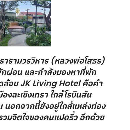
วรารามวรวิหาร (หลวงพ่อโสธร)
กผ่อน และกำลังมองหาที่พัก
วดล้อม JK Living Hotel คือคำ
ืองฉะเชิงเทรา ใกล้โรบินสัน
น นอกจากนี้ยังอยู่
ใ
กล้แหล่งท่อง
ย์รวมจิตใจของคนแปดริ้ว อีกด้วย