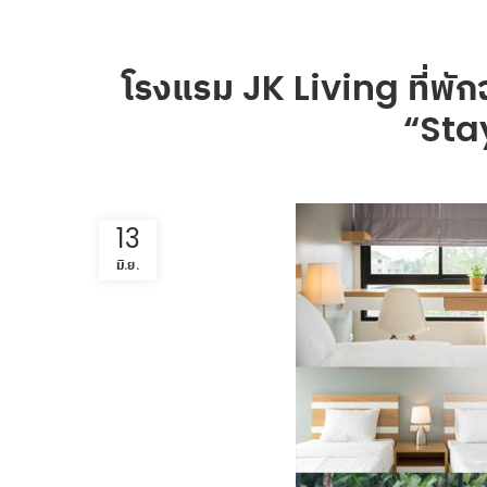
โรงแรม JK Living ที่พัก
“Sta
13
มิ.ย.