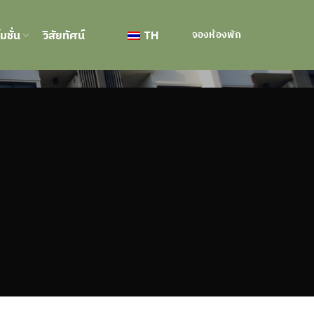
มชั่น
วิสัยทัศน์
TH
จองห้องพัก