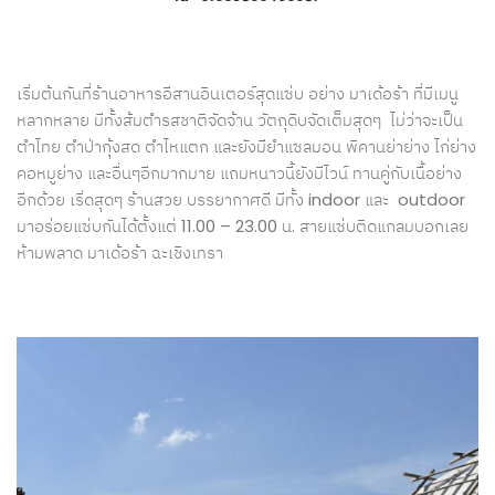
เริ่มต้นกันที่ร้านอาหารอีสานอินเตอร์สุดแซ่บ อย่าง มาเด้อร้า ที่มีเมนู
หลากหลาย มีทั้งส้มตำรสชาติจัดจ้าน วัตถุดิบจัดเต็มสุดๆ ไม่ว่าจะเป็น
ตำไทย ตำป่ากุ้งสด ตำไหแตก และยังมียำแซลมอน พิคานย่าย่าง ไก่ย่าง
คอหมูย่าง และอื่นๆอีกมากมาย แถมหนาวนี้ยังมีไวน์ ทานคู่กับเนื้อย่าง
อีกด้วย เริ่ดสุดๆ ร้านสวย บรรยากาศดี มีทั้ง indoor และ outdoor
มาอร่อยแซ่บกันได้ตั้งแต่ 11.00 – 23.00 น. สายแซ่บติดแกลมบอกเลย
ห้ามพลาด มาเด้อร้า ฉะเชิงเทรา