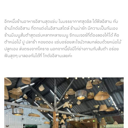
อีกหนึ่งร้านอาหารอีสานสุดแซ่บ ในบรรยากาศสุดชิล ได้ฟีลอีสาน กับ
ร้านโกดังอีสาน ที่ตกแต่งในอีสานสไตล์ ร้านน่ารัก มีความเป็นกันเอง
ร้านมีเมนูส้มตำสุดแซ่บหลากหลายเมนู ซิกเนเจอร์ที่ต้องลองให้ได้ คือ
ตำหน่อไม้ ปู ปลาร้า หอยดอง แซ่บอร่อยสะใจนัวกลมกล่อมด้วยหน่อไม้
ปลูกเอง ส่งตรงจากโคราช นอกจากนี้ยังมีไก่ย่างทานกับส้มตำ อร่อย
ฟินสุดๆ มาลองกันได้ที่ โกดังอีสานเลยค่ะ