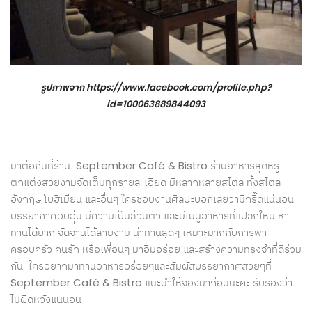
รูปภาพจาก
https://www.facebook.com/profile.php?
id=100063889844093
มาต่อกันที่ร้าน September Café & Bistro ร้านอาหารสุดหรู
ตกแต่งสวยงามจัดเต็มทุกรายละเอียด มีหลากหลายสไตล์ ทั้งสไตล์
อังกฤษ โบฮีเมียน และอื่นๆ ใครชอบงานศิลปะบอกเลยว่ามีกรี๊ดแน่นอน
บรรยากาศอบอุ่น มีความเป็นส่วนตัว และมีเมนูอาหารที่แปลกใหม่ หา
ทานได้ยาก จัดจานได้สายงาม น่าทานสุดๆ เหมาะมากกับการพา
ครอบครัว คนรัก หรือเพื่อนๆ มาอิ่มอร่อย และสร้างความทรงจำที่ดีร่วม
กัน ใครอยากมาทานอาหารอร่อยๆและสัมผัสบรรยากาศสวยๆที่
September Café & Bistro แนะนำให้จองมาก่อนนะคะ รับรองว่า
ไม่ผิดหวังแน่นอน