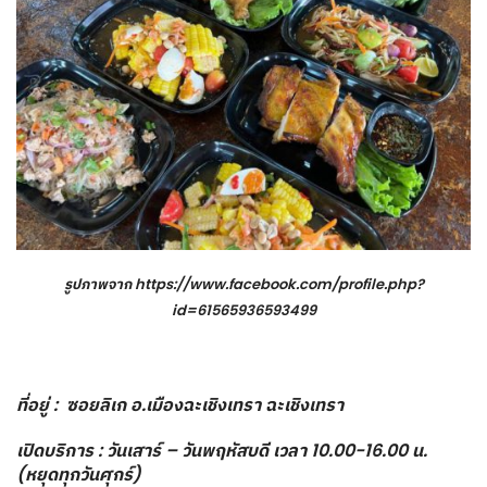
รูปภาพจาก
https://www.facebook.com/profile.php?
id=61565936593499
ที่อยู่ : ซอยลิเก อ.เมืองฉะเชิงเทรา ฉะเชิงเทรา
เปิดบริการ : วันเสาร์ – วันพฤหัสบดี เวลา 10.00-16.00 น.
(หยุดทุกวันศุกร์)