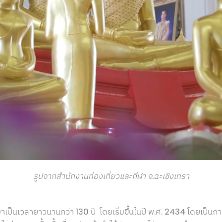
รูปจากสำนักงานท่องเที่ยวและกีฬา จ.ฉะเชิงเทรา
ป็นเวลายาวนานกว่า 130 ปี โดยเริ่มขึ้นในปี พ.ศ. 2434 โดยเป็นการ