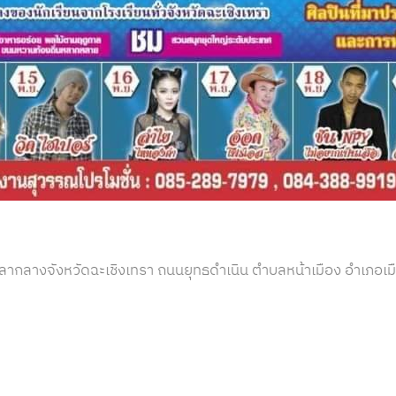
าลากลางจังหวัดฉะเชิงเทรา ถนนยุทธดำเนิน ตำบลหน้าเมือง อำเภอเมื