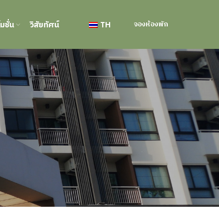
มชั่น
วิสัยทัศน์
TH
จองห้องพัก