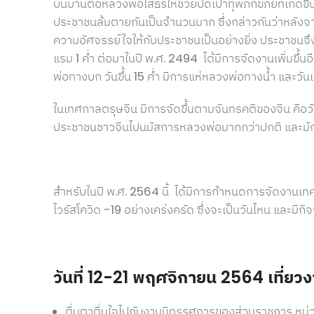
บนบานต่อหลวงพ่อโสธรให้ช่วยปัดเป่าทุพภิกขภัยที่เกิดข
ประชาชนล้มตายกันเป็นจำนวนมาก ซึ่งกล่าวกันว่าหลังจ
ความอัศจรรย์ใจให้กับประชาชนเป็นอย่างยิ่ง ประชาชนจึง
แรม 1 ค่ำ ต่อมาในปี พ.ศ. 2494 ได้มีการจัดงานเพิ่มขึ้นอี
พ่อทางบก วันขึ้น 15 ค่ำ มีการแห่หลวงพ่อทางน้ำ และวั
ในเทศกาลตรุษจีน มีการจัดขึ้นตามจันทรคติของจีน คือวันขึ้
ประชาชนชาวจีนไปนมัสการหลวงพ่อมากกว่าปกติ และมักจะจ
สำหรับในปี พ.ศ. 2564 นี้ ได้มีการกำหนดการจัดงานเ
ไวรัสโควิด -19 อย่างเคร่งครัด ซึ่งจะเป็นวันไหน และมีก
วันที่
12-21 พฤศจิกายน 2564 เที่ยวงา
ตื่นตาตื่นใจไปกับงานนิทรรศการของส่วนราชการ หน่