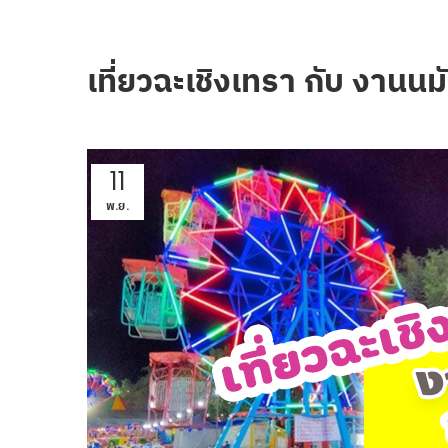
เที่ยวฉะเชิงเทรา กับ งาน
11
พ.ย.