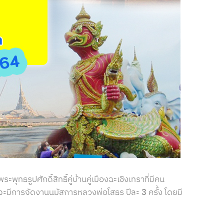
ทธรูปศักดิ์สิทธิ์คู่บ้านคู่เมืองฉะเชิงเทราที่มีคน
ะมีการจัดงานนมัสการหลวงพ่อโสธร ปีละ 3 ครั้ง โดยมี