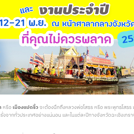
า
หรือ
เมืองแปดริ้ว
จะต้องนึกถึงหลวงพ่อโสธร หรือ พระพุทธโสธร พระพุ
่งจากทั่วประเทศอย่างแน่นอน และในแต่ละปีทางจังหวัดฉะเชิงเทราจ