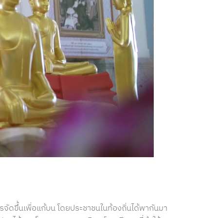
จัดขึ้นเพื่อแก้บน โดยประชาชนในท้องถิ่นได้พากันมา