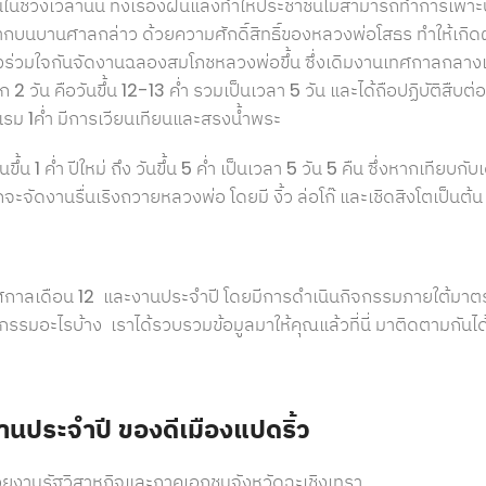
ึ้นในช่วงเวลานั้น ทั้งเรื่องฝนแล้งทำให้ประชาชนไม่สามารถทำการเพา
ากบนบานศาลกล่าว ด้วยความศักดิ์สิทธิ์ของหลวงพ่อโสธร ทำให้เกิ
ร่วมใจกันจัดงานฉลองสมโภชหลวงพ่อขึ้น ซึ่งเดิมงานเทศกาลกลางเดือน 
ก 2 วัน คือวันขึ้น 12-13 ค่ำ รวมเป็นเวลา 5 วัน และได้ถือปฏิบัติสืบต
นแรม 1ค่ำ มีการเวียนเทียนและสรงน้ำพระ
น 1 ค่ำ ปีใหม่ ถึง วันขึ้น 5 ค่ำ เป็นเวลา 5 วัน 5 คืน ซึ่งหากเทียบก
ัดงานรื่นเริงถวายหลวงพ่อ โดยมี งิ้ว ล่อโก๊ และเชิดสิงโตเป็นต้น
ทศกาลเดือน 12 และงานประจำปี โดยมีการดำเนินกิจกรรมภายใต้มา
ิจกรรมอะไรบ้าง เราได้รวบรวมข้อมูลมาให้คุณแล้วที่นี่ มาติดตามกันไ
นประจำปี ของดีเมืองแปดริ้ว
วยงานรัฐวิสาหกิจและภาคเอกชนจังหวัดฉะเชิงเทรา