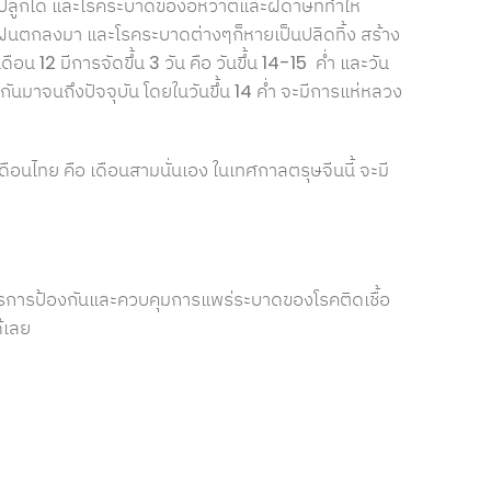
ะปลูกได้ และโรคระบาดของอหิวาต์และฝีดาษที่ทำให้
ดฝนตกลงมา และโรคระบาดต่างๆก็หายเป็นปลิดทิ้ง สร้าง
12 มีการจัดขึ้น 3 วัน คือ วันขึ้น 14-15 ค่ำ และวัน
่อกันมาจนถึงปัจจุบัน โดยในวันขึ้น 14 ค่ำ จะมีการแห่หลวง
ับเดือนไทย คือ เดือนสามนั่นเอง ในเทศกาลตรุษจีนนี้ จะมี
ตรการป้องกันและควบคุมการแพร่ระบาดของโรคติดเชื้อ
ด้เลย